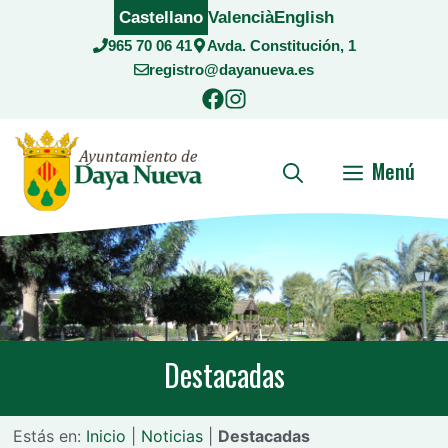
Saltar
Castellano
Valencià
English
al
965 70 06 41
Avda. Constitución, 1
contenido
registro@dayanueva.es
Menú
Destacadas
Estás en:
Inicio
|
Noticias
|
Destacadas