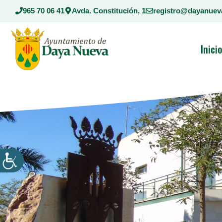
Saltar
965 70 06 41
Avda. Constitución, 1
registro@dayanuev
al
contenido
Inici