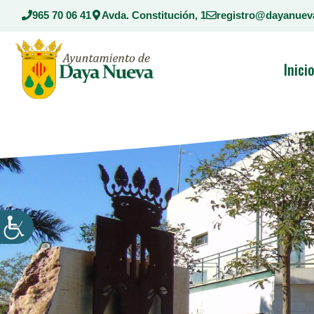
Saltar
965 70 06 41
Avda. Constitución, 1
registro@dayanuev
al
contenido
Inici