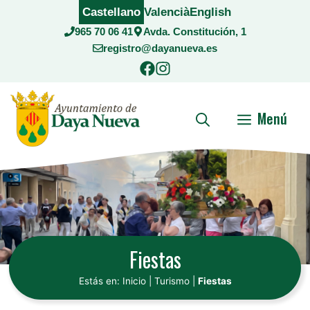
Saltar
Castellano
Valencià
English
al
965 70 06 41
Avda. Constitución, 1
contenido
registro@dayanueva.es
Menú
Fiestas
Estás en:
Inicio
|
Turismo
|
Fiestas