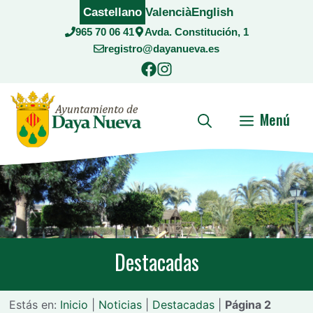
Saltar
Castellano
Valencià
English
al
965 70 06 41
Avda. Constitución, 1
contenido
registro@dayanueva.es
Menú
Destacadas
Estás en:
Inicio
|
Noticias
|
Destacadas
|
Página 2