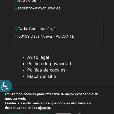
965 70 06 41
registro@dayanueva.es
Avda. Constitución, 1
03159 Daya Nueva - ALICANTE
Aviso legal
Política de privacidad
Política de cookies
Mapa del sitio
Utilizamos cookies para ofrecerte la mejor experiencia en
nuestra web.
© 2026 Web desarrollada por el Servicio de Informática de
Puedes aprender más sobre qué cookies utilizamos o
Diputación de Alicante
desactivarlas en los
ajustes
.