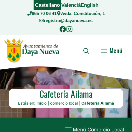
Saltar
Castellano
Valencià
English
al
965 70 06 41
Avda. Constitución, 1
contenido
registro@dayanueva.es
Menú
Cafetería Ailama
Estás en:
Inicio
|
comercio local
|
Cafetería Ailama
Menú Comercio Local