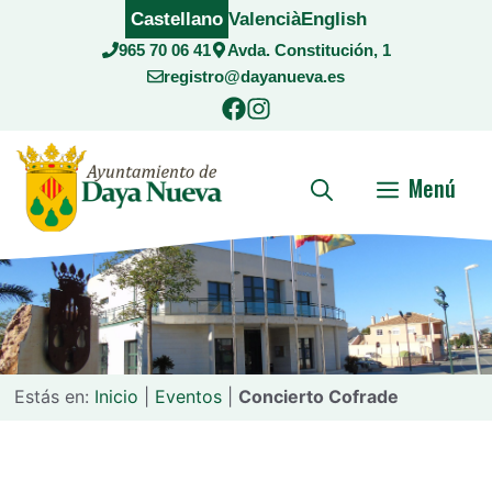
Saltar
Castellano
Valencià
English
al
965 70 06 41
Avda. Constitución, 1
contenido
registro@dayanueva.es
Menú
Estás en:
Inicio
|
Eventos
|
Concierto Cofrade