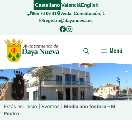
Saltar
Castellano
Valencià
English
al
965 70 06 41
Avda. Constitución, 1
contenido
registro@dayanueva.es
Menú
Estás en:
Inicio
|
Eventos
|
Medio año festero – El
Postre