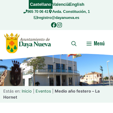
Saltar
Castellano
Valencià
English
al
965 70 06 41
Avda. Constitución, 1
contenido
registro@dayanueva.es
Menú
Estás en:
Inicio
|
Eventos
|
Medio año festero – La
Hornet