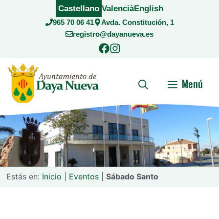
Saltar
Castellano
Valencià
English
al
965 70 06 41
Avda. Constitución, 1
contenido
registro@dayanueva.es
Menú
Estás en:
Inicio
|
Eventos
|
Sábado Santo