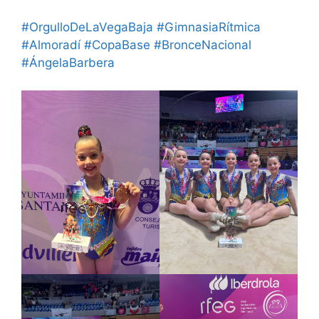
#OrgulloDeLaVegaBaja
#GimnasiaRítmica
#Almoradí
#CopaBase
#BronceNacional
#ÁngelaBarbera