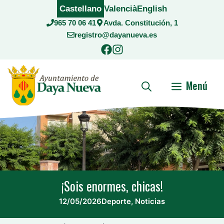
Saltar
Castellano
Valencià
English
al
965 70 06 41
Avda. Constitución, 1
contenido
registro@dayanueva.es
Menú
¡Sois enormes, chicas!
12/05/2026
Deporte
,
Noticias